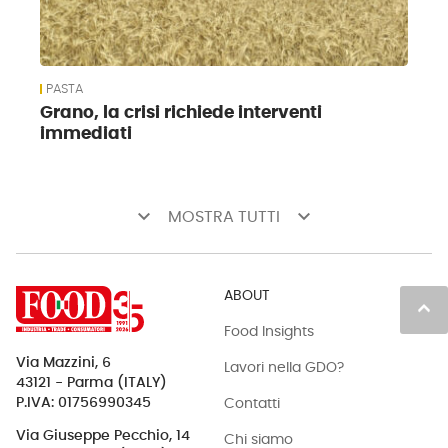
PASTA
Grano, la crisi richiede interventi
immediati
keyboard_arrow_down
keyboard_arrow_down
MOSTRA TUTTI
ABOUT
keyboard_arrow_up
Food Insights
Via Mazzini, 6
Lavori nella GDO?
43121 - Parma (ITALY)
Contatti
P.IVA: 01756990345
Via Giuseppe Pecchio, 14
Chi siamo