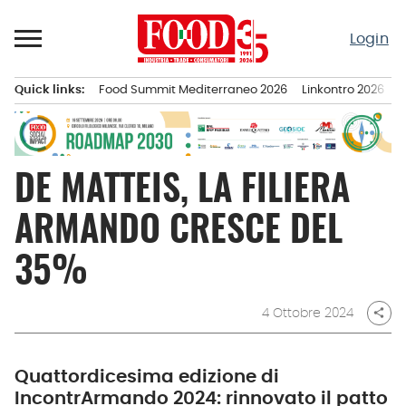
Passa
al
Login
contenuto
Quick links:
Food Summit Mediterraneo 2026
Linkontro 2026
F
Menu principale
DE MATTEIS, LA FILIERA
ARMANDO CRESCE DEL
35%
4 Ottobre 2024
share
Quattordicesima edizione di
IncontrArmando 2024: rinnovato il patto