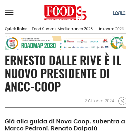
Passa
al
Login
contenuto
Quick links:
Food Summit Mediterraneo 2026
Linkontro 2026
F
Menu principale
ERNESTO DALLE RIVE È IL
NUOVO PRESIDENTE DI
ANCC-COOP
2 Ottobre 2024
share
Già alla guida di Nova Coop, subentra a
Marco Pedroni. Renato Dalpalù