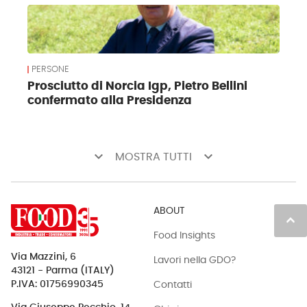
PERSONE
Prosciutto di Norcia Igp, Pietro Bellini
confermato alla Presidenza
keyboard_arrow_down
keyboard_arrow_down
MOSTRA TUTTI
ABOUT
keyboard_arrow_up
Food Insights
Via Mazzini, 6
Lavori nella GDO?
43121 - Parma (ITALY)
Contatti
P.IVA: 01756990345