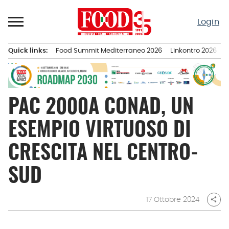
Passa
al
Login
contenuto
Quick links:
Food Summit Mediterraneo 2026
Linkontro 2026
F
Menu principale
PAC 2000A CONAD, UN
ESEMPIO VIRTUOSO DI
CRESCITA NEL CENTRO-
SUD
17 Ottobre 2024
share