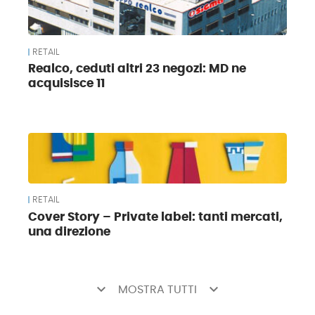
RETAIL
Realco, ceduti altri 23 negozi: MD ne
acquisisce 11
RETAIL
Cover Story – Private label: tanti mercati,
una direzione
keyboard_arrow_down
keyboard_arrow_down
MOSTRA TUTTI