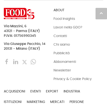
ABOUT
keyboard_arrow_up
Food Insights
Via Mazzini, 6
Lavori nella GDO?
43121 - Parma (ITALY)
Contatti
P.IVA: 01756990345
Via Giuseppe Pecchio, 14
Chi siamo
20131 - Milano (ITALY)
Pubblicità
Abbonamenti
Newsletter
Privacy & Cookie Policy
ACQUISIZIONI
EVENTI
EXPORT
INDUSTRIA
ISTITUZIONI
MARKETING
MERCATI
PERSONE