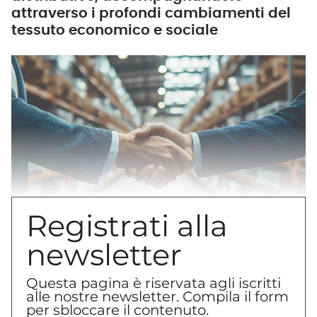
attraverso i profondi cambiamenti del
tessuto economico e sociale
Registrati alla
newsletter
Ebbene sì, faccio outing: lavorare nella
Questa pagina è riservata agli iscritti
alle nostre newsletter. Compila il form
distribuzione moderna è decisamente
per sbloccare il contenuto.