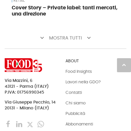
RETAIL
Cover Story – Private label: tanti mercati,
una direzione
keyboard_arrow_down
keyboard_arrow_down
MOSTRA TUTTI
IL RUOLO STRATEGICO DELLA DM
Certo, la relazione con la politica non è
ABOUT
keyboard_arrow_up
sempre facile, sebbene noi ci si impegni
Food Insights
quotidianamente a garantire la tutela
Via Mazzini, 6
Lavori nella GDO?
43121 - Parma (ITALY)
del potere d’acquisto dei consumatori,
Contatti
P.IVA: 01756990345
attraverso
politiche commerciali
Via Giuseppe Pecchio, 14
Chi siamo
orientate alla massima convenienza e
20131 - Milano (ITALY)
Pubblicità
una libera e sana concorrenza tra di noi.
Abbonamenti
Non penso che in Italia ci siano altri