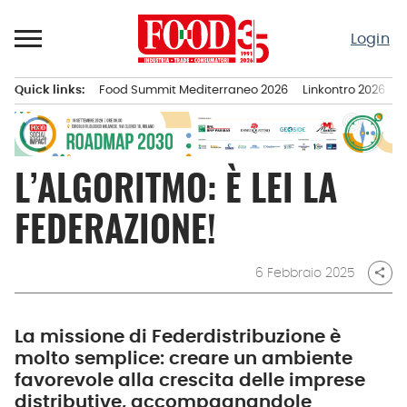
Passa
al
Login
contenuto
Quick links:
Food Summit Mediterraneo 2026
Linkontro 2026
F
Menu principale
L’ALGORITMO: È LEI LA
FEDERAZIONE!
6 Febbraio 2025
share
La missione di Federdistribuzione è
molto semplice: creare un ambiente
favorevole alla crescita delle imprese
distributive, accompagnandole