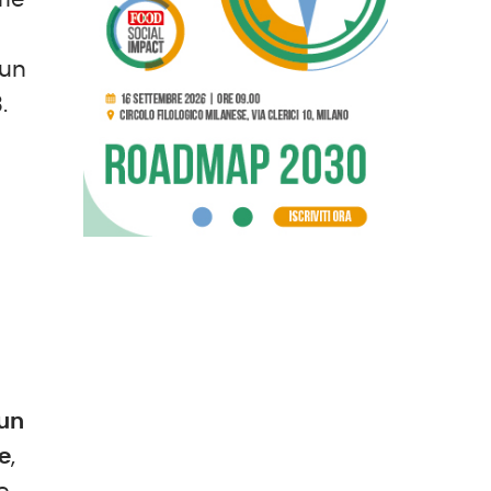
ie
 un
.
un
e
,