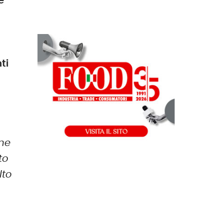
e
ti
ne
to
lto