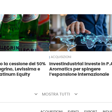
ACQUISIZIONI
so la cessione del 50%
Investindustrial investe in P.
egrino, Levissima e
Aromatics per spingere
atinum Equity
l’espansione internazionale
keyboard_arrow_down
keyboard_arrow_down
MOSTRA TUTTI
ACQUISIZIONI
EVENTI
EXPORT
INDU