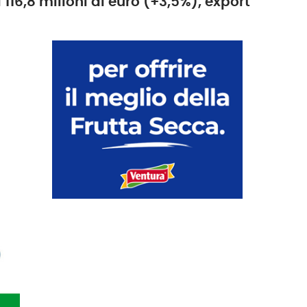
 116,8 milioni di euro (+3,5%), export