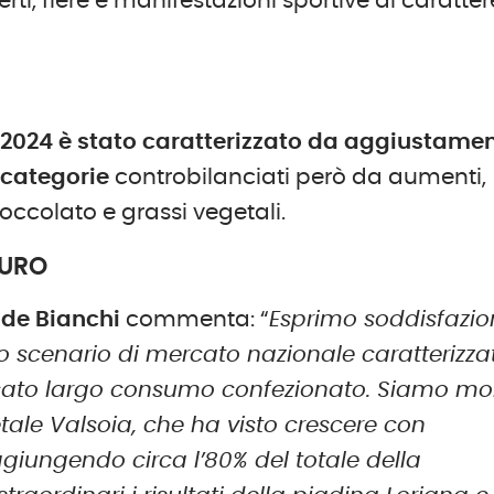
ti, fiere e manifestazioni sportive di caratter
2024 è stato caratterizzato da aggiustamen
 categorie
controbilanciati però da aumenti,
ioccolato e grassi vegetali.
TURO
 de Bianchi
commenta: “
Esprimo soddisfazio
o scenario di mercato nazionale caratterizza
cato largo consumo confezionato. Siamo mo
etale Valsoia, che ha visto crescere con
giungendo circa l’80% del totale della