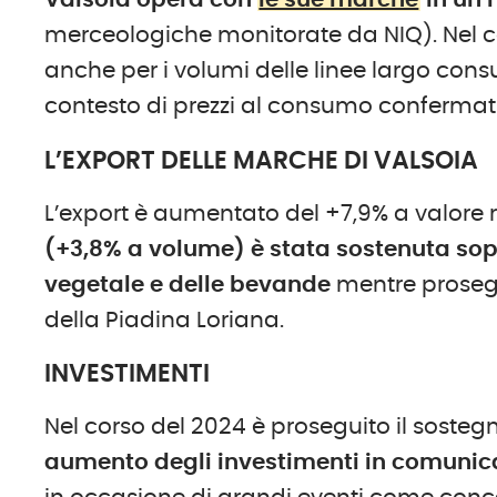
Valsoia opera con
le sue marche
in un 
merceologiche monitorate da NIQ). Nel c
anche per i volumi delle linee largo cons
contesto di prezzi al consumo confermati a
L’EXPORT DELLE MARCHE DI VALSOIA
L’export è aumentato del +7,9% a valore r
(+3,8% a volume)
è stata sostenuta so
vegetale e delle bevande
mentre proseguo
della Piadina Loriana.
INVESTIMENTI
Nel corso del 2024 è proseguito il sosteg
aumento degli
investimenti in comunica