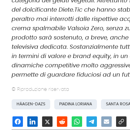
categoria dei gelati vegetali. Altrettanto 
del dolcificante Diete.Tic che hanno stabil
peraltro mai interrotti dalle
rispettive
acqu
crema spalmabile Valsoia Zero, senza zu
prodotto sarà sostenuto, a breve, anc
televisiva dedicata. Sostanzialmente tut
in termini di valore e brand equity, in 
dinamiche competitive molto aggressive. 
permette di guardare fiduciosi ad un fu
© Riproduzione riservata
HÄAGEN-DAZS
PIADINA LORIANA
SANTA ROS