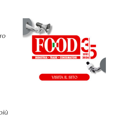
ro
a
a
più