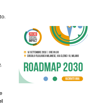
to.
,
re
el