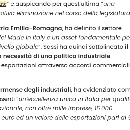
tax
” e auspicando per quest’ultima “
una
tiva eliminazione nel corso della legislatur
stria Emilia-Romagna
, ha definito il settore
el Made in Italy e un asset fondamentale pe
livello globale
”. Sassi ha quindi sottolineato
il
 necessità di una politica industriale
 esportazioni attraverso accordi commerciali
armense degli industriali
, ha evidenziato co
senti “
un’eccellenza unica in Italia per qualit
ionale, con oltre mille imprese, 15.
000
i euro e
d
un valore delle esportazioni pari al