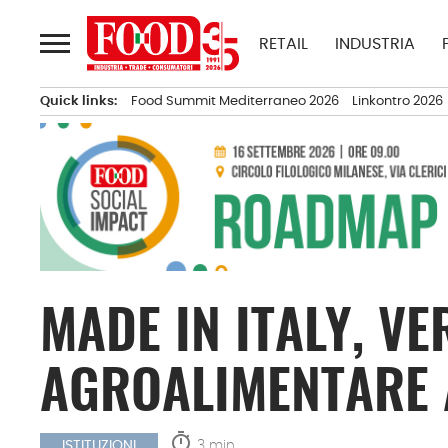
Passa
al
RETAIL
INDUSTRIA
contenuto
Quick links:
Food Summit Mediterraneo 2026
Linkontro 2026
MADE IN ITALY, VE
AGROALIMENTARE
timer
3 min.
ISTITUZIONI