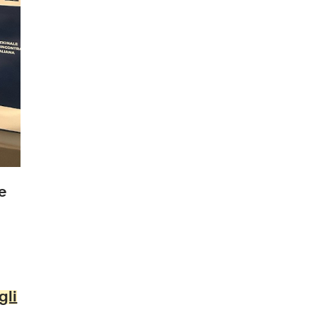
e
gli