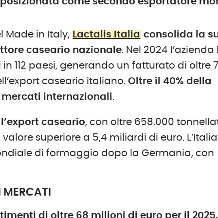
 si è posizionata come secondo esportatore 
 Made in Italy,
Lactalis Italia
consolida la s
ettore caseario nazionale
. Nel 2024 l’azienda
 in 112 paesi, generando un fatturato di oltre 
ll’export caseario italiano.
Oltre il 40% della
i mercati internazionali
.
 l’export caseario
, con oltre 658.000 tonnella
alore superiore a 5,4 miliardi di euro. L’Italia
ndiale di formaggio dopo la Germania, con
I MERCATI
imenti di oltre 68 milioni di euro per il 2025