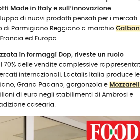
ti Made in Italy e sull’innovazione
.
viluppo di nuovi prodotti pensati per i mercati
ico di Parmigiano Reggiano a marchio
Galban
er Francia ed Europa.
izzata in formaggi Dop, riveste un ruolo
 il 70% delle vendite complessive rappresenta
rcati internazionali. Lactalis Italia produce le
iano, Grana Padano, gorgonzola e
Mozzarel
ilioni di euro negli stabilimenti di Ambrosi e
radizione casearia.