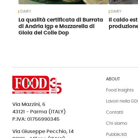
DAIRY
DAIRY
La qualità certificata di Burrata
Il caldo es
di Andria Igp e Mozzarella di
produzione 
Gioia del Colle Dop
ABOUT
Food Insights
Lavori nella G
Via Mazzini, 6
43121 - Parma (ITALY)
Contatti
P.IVA: 01756990345
Chi siamo
Via Giuseppe Pecchio, 14
Pubblicità