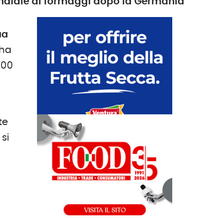
mondiale di formaggi dopo la Germania
ua
 ha
700
te
 si
,