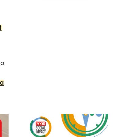
i
to
la