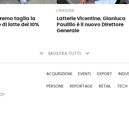
PERSONE
tremo taglia la
Latterie Vicentine, Gianluca
di latte del 10%
Paulillo è il nuovo Direttore
Generale
keyboard_arrow_down
keyboard_arrow_down
MOSTRA TUTTI
ACQUISIZIONI
EVENTI
EXPORT
INDU
PERSONE
REPORTAGE
RETAIL
TECH
DO?