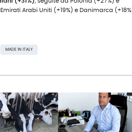
liani (+31%)
, seguite da Polonia (+27%) e
mirati Arabi Uniti (+19%) e Danimarca (+18%
MADE IN ITALY