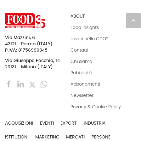
ABOUT
keyboard_arrow_up
Food Insights
Via Mazzini, 6
Lavori nella GDO?
43121 - Parma (ITALY)
Contatti
P.IVA: 01756990345
Via Giuseppe Pecchio, 14
Chi siamo
20131 - Milano (ITALY)
Pubblicità
Abbonamenti
Newsletter
Privacy & Cookie Policy
ACQUISIZIONI
EVENTI
EXPORT
INDUSTRIA
ISTITUZIONI
MARKETING
MERCATI
PERSONE