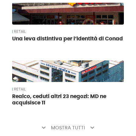
RETAIL
Una leva distintiva per l’identità di Conad
RETAIL
Realco, ceduti altri 23 negozi: MD ne
acquisisce 11
keyboard_arrow_down
keyboard_arrow_down
MOSTRA TUTTI