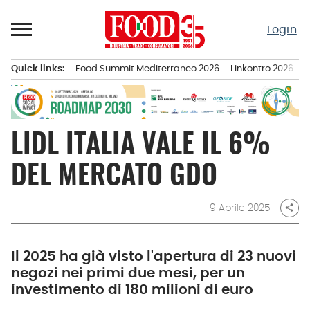
Passa
al
Login
contenuto
Quick links:
Food Summit Mediterraneo 2026
Linkontro 2026
F
Menu principale
LIDL ITALIA VALE IL 6%
DEL MERCATO GDO
9 Aprile 2025
share
Il 2025 ha già visto l'apertura di 23 nuovi
negozi nei primi due mesi, per un
investimento di 180 milioni di euro