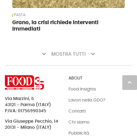
PASTA
Grano, la crisi richiede interventi
immediati
keyboard_arrow_down
keyboard_arrow_down
MOSTRA TUTTI
ABOUT
keyboard_arrow_up
Food Insights
Via Mazzini, 6
Lavori nella GDO?
43121 - Parma (ITALY)
Contatti
P.IVA: 01756990345
Via Giuseppe Pecchio, 14
Chi siamo
20131 - Milano (ITALY)
Pubblicità