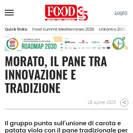
Passa
al
Login
contenuto
Quick links:
Food Summit Mediterraneo 2026
Linkontro 2026
F
Menu principale
MORATO, IL PANE TRA
INNOVAZIONE E
TRADIZIONE
28 Aprile 2025
share
Il gruppo punta sull'unione di carota e
patata viola con il pane tradizionale per