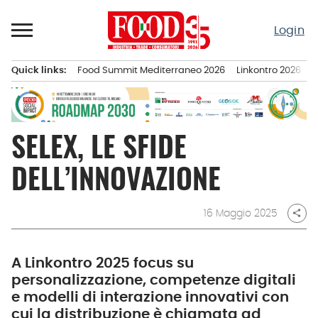
Passa
al
Login
contenuto
Quick links:
Food Summit Mediterraneo 2026
Linkontro 2026
F
Menu principale
SELEX, LE SFIDE
DELL’INNOVAZIONE
16 Maggio 2025
share
A Linkontro 2025 focus su
personalizzazione, competenze digitali
e modelli di interazione innovativi con
cui la distribuzione è chiamata ad