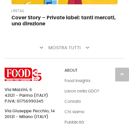
RETAIL
Cover Story – Private label: tanti mercati,
una direzione
keyboard_arrow_down
keyboard_arrow_down
MOSTRA TUTTI
ABOUT
keyboard_arrow_up
Food Insights
Via Mazzini, 6
Lavori nella GDO?
43121 - Parma (ITALY)
Contatti
P.IVA: 01756990345
Via Giuseppe Pecchio, 14
Chi siamo
20131 - Milano (ITALY)
Pubblicità