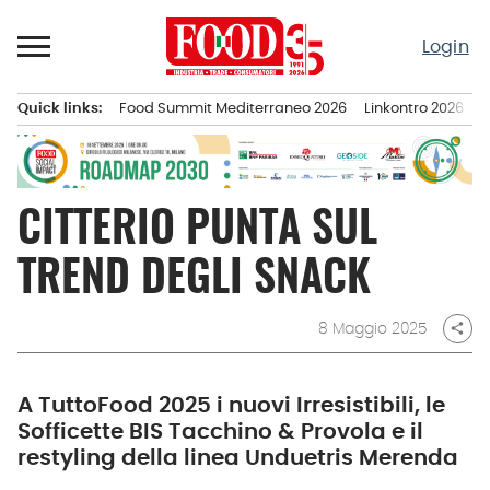
Passa
al
Login
contenuto
Quick links:
Food Summit Mediterraneo 2026
Linkontro 2026
F
Menu principale
CITTERIO PUNTA SUL
TREND DEGLI SNACK
8 Maggio 2025
share
A TuttoFood 2025 i nuovi Irresistibili, le
Sofficette BIS Tacchino & Provola e il
restyling della linea Unduetris Merenda