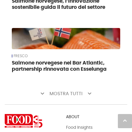
Salmone norvegese, l’innovazione
sostenibile guida il futuro del settore
FRESCO
Salmone norvegese nei Bar Atlantic,
partnership rinnovata con Esselunga
keyboard_arrow_down
keyboard_arrow_down
MOSTRA TUTTI
ABOUT
keyboard_arrow_up
Food Insights