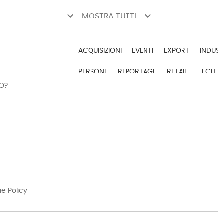
keyboard_arrow_down
keyboard_arrow_down
MOSTRA TUTTI
ACQUISIZIONI
EVENTI
EXPORT
INDU
PERSONE
REPORTAGE
RETAIL
TECH
DO?
ie Policy