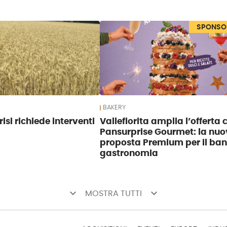
SPONSO
BAKERY
risi richiede interventi
Vallefiorita amplia l’offerta 
Pansurprise Gourmet: la nu
proposta Premium per il ba
gastronomia
keyboard_arrow_down
keyboard_arrow_down
MOSTRA TUTTI