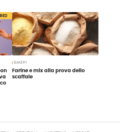
RED
BAKERY
con
Farine e mix alla prova dello
ova
scaffale
nco