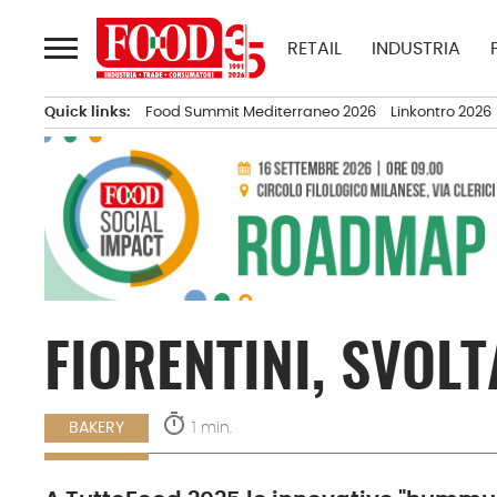
Passa
al
RETAIL
INDUSTRIA
contenuto
Quick links:
Food Summit Mediterraneo 2026
Linkontro 2026
FIORENTINI, SVOL
timer
1 min.
BAKERY