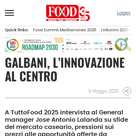
Passa
al
Login
contenuto
Quick links:
Food Summit Mediterraneo 2026
Linkontro 2026
F
Menu principale
GALBANI, L’INNOVAZIONE
AL CENTRO
9 Maggio 2025
share
A TuttoFood 2025 intervista al General
manager Jose Antonio Lalanda su sfide
del mercato caseario, pressioni sui
prezzi alle opportunità offerte da