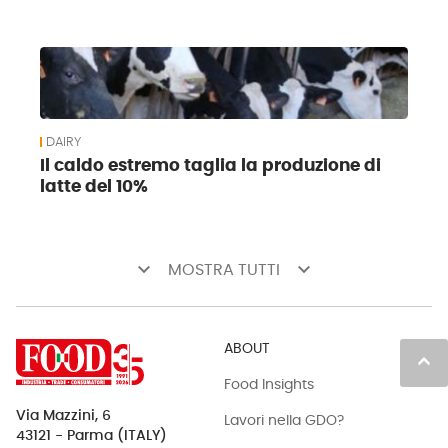
DAIRY
Il caldo estremo taglia la produzione di
latte del 10%
keyboard_arrow_down
keyboard_arrow_down
MOSTRA TUTTI
ABOUT
keyboard_arrow_up
Food Insights
Via Mazzini, 6
Lavori nella GDO?
43121 - Parma (ITALY)