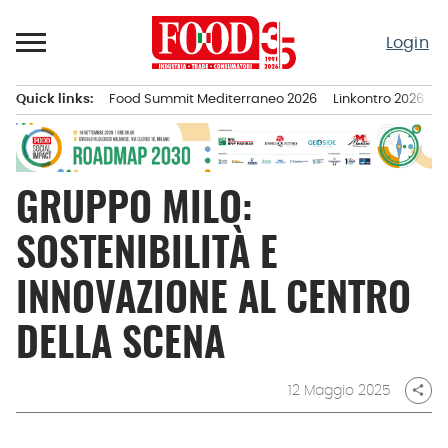
Passa
al
Login
contenuto
Quick links:
Food Summit Mediterraneo 2026
Linkontro 2026
F
Menu principale
GRUPPO MILO:
SOSTENIBILITÀ E
INNOVAZIONE AL CENTRO
DELLA SCENA
12 Maggio 2025
share