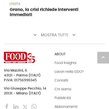
PASTA
Grano, la crisi richiede interventi
immediati
keyboard_arrow_down
keyboard_arrow_down
MOSTRA TUTTI
ABOUT
keyboard_arrow_up
Food Insights
Via Mazzini, 6
Lavori nella GDO?
43121 - Parma (ITALY)
Contatti
P.IVA: 01756990345
Via Giuseppe Pecchio, 14
Chi siamo
20131 - Milano (ITALY)
Pubblicità
Abbonamenti