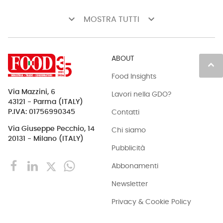
keyboard_arrow_down
keyboard_arrow_down
MOSTRA TUTTI
ABOUT
keyboard_arrow_up
Food Insights
Via Mazzini, 6
Lavori nella GDO?
43121 - Parma (ITALY)
Contatti
P.IVA: 01756990345
Via Giuseppe Pecchio, 14
Chi siamo
20131 - Milano (ITALY)
Pubblicità
Abbonamenti
Newsletter
Privacy & Cookie Policy