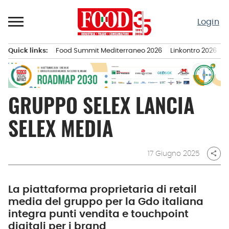
Passa
al
Login
contenuto
Quick links:
Food Summit Mediterraneo 2026
Linkontro 2026
F
Menu principale
GRUPPO SELEX LANCIA
SELEX MEDIA
17 Giugno 2025
share
La piattaforma proprietaria di retail
media del gruppo per la Gdo italiana
integra punti vendita e touchpoint
digitali per i brand