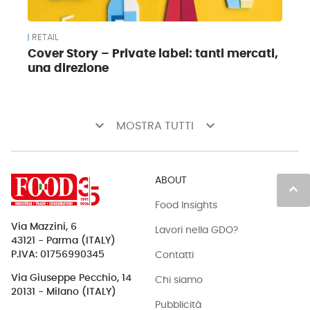
RETAIL
Cover Story – Private label: tanti mercati,
una direzione
keyboard_arrow_down
keyboard_arrow_down
MOSTRA TUTTI
ABOUT
keyboard_arrow_up
Food Insights
Via Mazzini, 6
Lavori nella GDO?
43121 - Parma (ITALY)
Contatti
P.IVA: 01756990345
Via Giuseppe Pecchio, 14
Chi siamo
20131 - Milano (ITALY)
Pubblicità