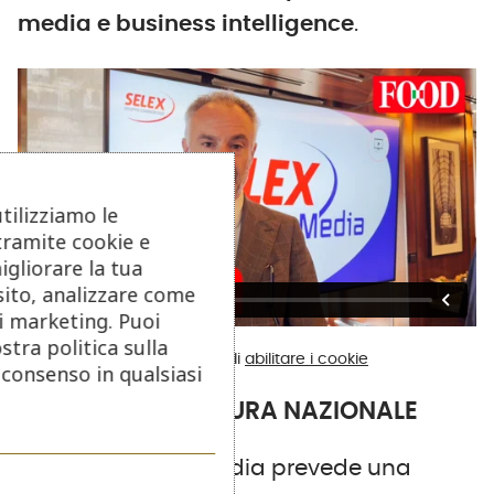
media e business intelligence
.
utilizziamo le
tramite cookie e
igliorare la tua
sito, analizzare come
di marketing. Puoi
stra politica sulla
Se non vedi i video, ricorda di
abilitare i cookie
o consenso in qualsiasi
NUMERI E COPERTURA NAZIONALE
Il progetto Selex Media prevede una