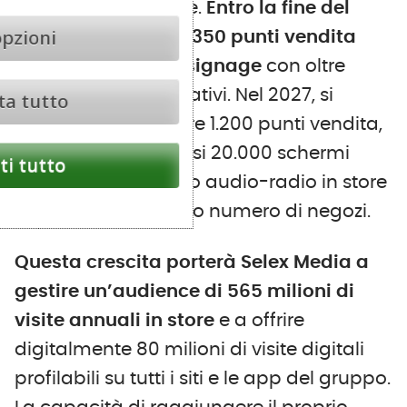
copertura nazionale.
Entro la fine del
opzioni
2025, sono previsti 350 punti vendita
attivi per il digital signage
con oltre
5.000 schermi operativi. Nel 2027, si
ta tutto
punta a raggiungere 1.200 punti vendita,
con una rete di quasi 20.000 schermi
i tutto
attivi e un palinsesto audio-radio in store
dedicato sullo stesso numero di negozi.
Questa crescita porterà Selex Media a
gestire un’audience di 565 milioni di
visite annuali in store
e a offrire
digitalmente 80 milioni di visite digitali
profilabili su tutti i siti e le app del gruppo.