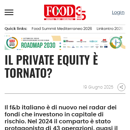
Passa
al
Login
contenuto
Quick links:
Food Summit Mediterraneo 2026
Linkontro 2026
F
Menu principale
IL PRIVATE EQUITY È
TORNATO?
19 Giugno 2025
share
Il f&b italiano è di nuovo nei radar dei
fondi che investono in capitale di
rischio. Nel 2024 il comparto è stato
protagonista di 43 operazioni, quasi il