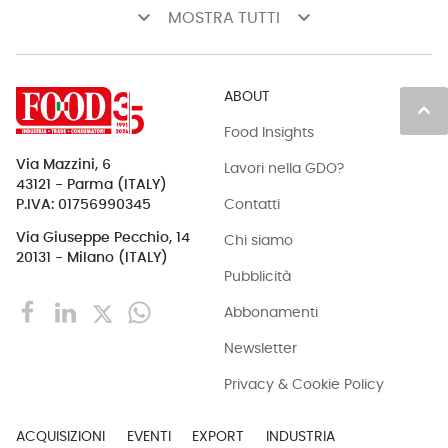
keyboard_arrow_down
keyboard_arrow_down
MOSTRA TUTTI
ABOUT
keyboard_arrow_up
Food Insights
Via Mazzini, 6
Lavori nella GDO?
43121 - Parma (ITALY)
Contatti
P.IVA: 01756990345
Via Giuseppe Pecchio, 14
Chi siamo
20131 - Milano (ITALY)
Pubblicità
Abbonamenti
Newsletter
Privacy & Cookie Policy
ACQUISIZIONI
EVENTI
EXPORT
INDUSTRIA