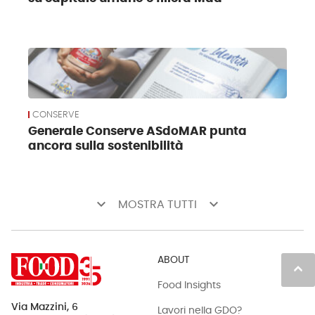
CONSERVE
Generale Conserve ASdoMAR punta
ancora sulla sostenibilità
keyboard_arrow_down
keyboard_arrow_down
MOSTRA TUTTI
ABOUT
keyboard_arrow_up
Food Insights
Via Mazzini, 6
Lavori nella GDO?