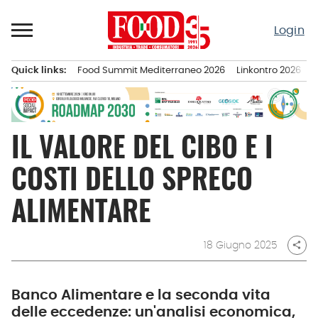
Passa
al
Login
contenuto
Quick links:
Food Summit Mediterraneo 2026
Linkontro 2026
F
Menu principale
IL VALORE DEL CIBO E I
COSTI DELLO SPRECO
ALIMENTARE
18 Giugno 2025
share
Banco Alimentare e la seconda vita
delle eccedenze: un'analisi economica,