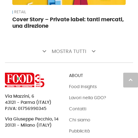
RETAIL
Cover Story – Private label: tanti mercati,
una direzione
keyboard_arrow_down
keyboard_arrow_down
MOSTRA TUTTI
ABOUT
keyboard_arrow_up
Food Insights
Via Mazzini, 6
Lavori nella GDO?
43121 - Parma (ITALY)
Contatti
P.IVA: 01756990345
Via Giuseppe Pecchio, 14
Chi siamo
20131 - Milano (ITALY)
Pubblicità