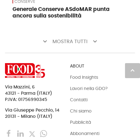
CONSERVE
Generale Conserve ASdoMAR punta
ancora sulla sostenibilità
keyboard_arrow_down
keyboard_arrow_down
MOSTRA TUTTI
ABOUT
keyboard_arrow_up
Food Insights
Via Mazzini, 6
Lavori nella GDO?
43121 - Parma (ITALY)
Contatti
P.IVA: 01756990345
Via Giuseppe Pecchio, 14
Chi siamo
20131 - Milano (ITALY)
Pubblicità
Abbonamenti