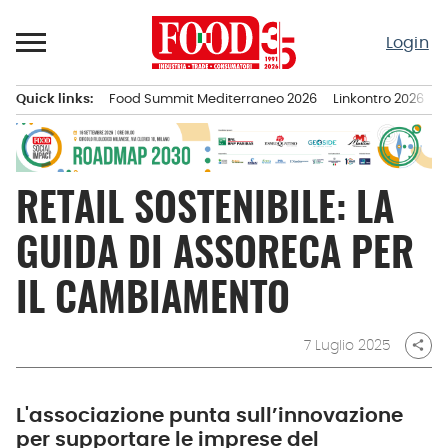
Passa
al
Login
contenuto
Quick links:
Food Summit Mediterraneo 2026
Linkontro 2026
F
Menu principale
RETAIL SOSTENIBILE: LA
GUIDA DI ASSORECA PER
IL CAMBIAMENTO
7 Luglio 2025
share
L'associazione punta sull’innovazione
per supportare le imprese del