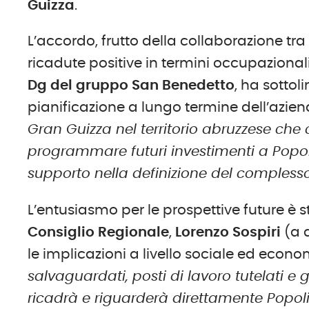
Guizza
.
L’accordo, frutto della collaborazione tr
ricadute positive in termini occupazional
D
g
del
g
ruppo San Benedetto
, ha sottol
pianificazione a lungo termine dell’azien
Gran Guizza nel territorio abruzzese ch
programmare futuri investimenti a Popoli.
supporto nella definizione del compless
L’entusiasmo per le prospettive future è
Consiglio Regionale
,
Lorenzo Sospiri
(a 
le implicazioni a livello sociale ed econo
salvaguardati, posti di lavoro tutelati e 
ricadrà e riguarderà direttamente Popoli 