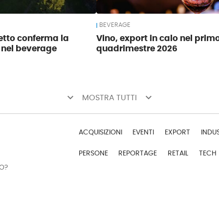
BEVERAGE
tto conferma la
Vino, export in calo nel prim
 nel beverage
quadrimestre 2026
keyboard_arrow_down
keyboard_arrow_down
MOSTRA TUTTI
ACQUISIZIONI
EVENTI
EXPORT
INDU
PERSONE
REPORTAGE
RETAIL
TECH
DO?