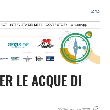
Login
PACT
INTERVISTA DEL MESE
COVER STORY
WhatsApp
ER LE ACQUE DI
23 Settembre 2025
share