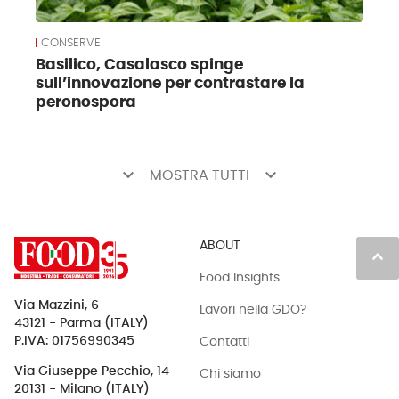
CONSERVE
Basilico, Casalasco spinge
sull’innovazione per contrastare la
peronospora
keyboard_arrow_down
keyboard_arrow_down
MOSTRA TUTTI
ABOUT
keyboard_arrow_up
Food Insights
Via Mazzini, 6
Lavori nella GDO?
43121 - Parma (ITALY)
Contatti
P.IVA: 01756990345
Via Giuseppe Pecchio, 14
Chi siamo
20131 - Milano (ITALY)