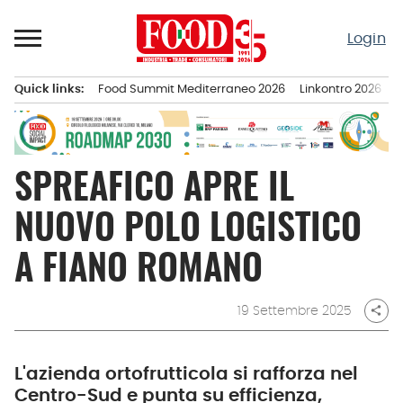
Passa
al
Login
contenuto
Quick links:
Food Summit Mediterraneo 2026
Linkontro 2026
F
Menu principale
SPREAFICO APRE IL
NUOVO POLO LOGISTICO
A FIANO ROMANO
19 Settembre 2025
share
L'azienda ortofrutticola si rafforza nel
Centro-Sud e punta su efficienza,