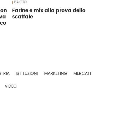
BAKERY
con
Farine e mix alla prova dello
ova
scaffale
nco
STRIA
ISTITUZIONI
MARKETING
MERCATI
VIDEO