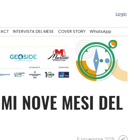
Login
PACT
INTERVISTA DEL MESE
COVER STORY
WhatsApp
IMI NOVE MESI DEL
6 Novembre 2025
share