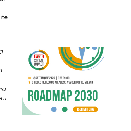
ite
n
ra
à
cia
tti