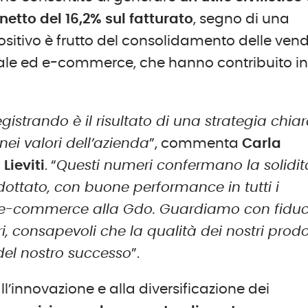
etto del 16,2% sul fatturato
, segno di una
o positivo è frutto del consolidamento delle vend
ionale ed e-commerce, che hanno contribuito i
gistrando è il risultato di una strategia chia
i valori dell’azienda
”, commenta
Carla
Lieviti
. “
Questi numeri confermano la solidit
ttato, con buone performance in tutti i
all’e-commerce alla Gdo. Guardiamo con fidu
ri, consapevoli che la qualità dei nostri prodo
i del nostro successo
”.
l’innovazione e alla diversificazione dei