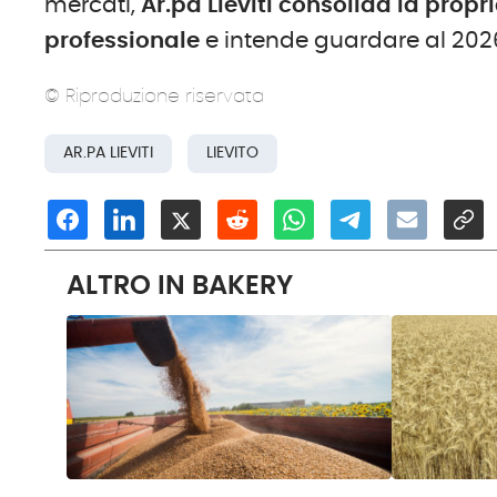
mercati,
Ar.pa Lieviti consolida la prop
professionale
e intende guardare al 2026 
© Riproduzione riservata
AR.PA LIEVITI
LIEVITO
ALTRO IN BAKERY