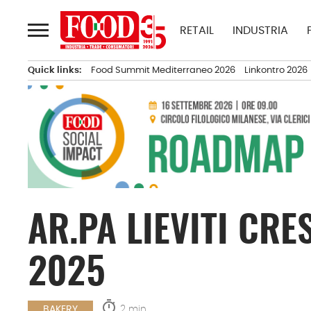
Passa
al
RETAIL
INDUSTRIA
contenuto
Quick links:
Food Summit Mediterraneo 2026
Linkontro 2026
AR.PA LIEVITI CR
2025
timer
2 min.
BAKERY