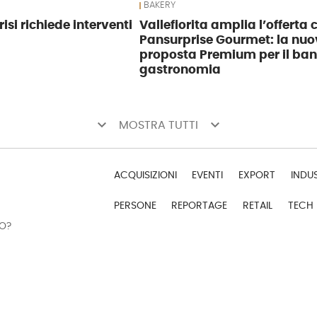
BAKERY
risi richiede interventi
Vallefiorita amplia l’offerta 
Pansurprise Gourmet: la nu
proposta Premium per il ba
gastronomia
keyboard_arrow_down
keyboard_arrow_down
MOSTRA TUTTI
ACQUISIZIONI
EVENTI
EXPORT
INDU
PERSONE
REPORTAGE
RETAIL
TECH
DO?