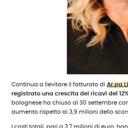
Continua a lievitare il fatturato di
Ar.pa Li
registrato una crescita dei ricavi del 12
bolognese ha chiuso al 30 settembre con r
aumento rispetto ai 3,9 milioni dello sco
I costi totali, pari a 3,7 milioni di euro,