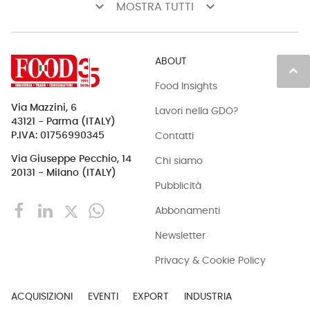
keyboard_arrow_down
keyboard_arrow_down
MOSTRA TUTTI
ABOUT
keyboard_arrow_up
Food Insights
Via Mazzini, 6
Lavori nella GDO?
43121 - Parma (ITALY)
Contatti
P.IVA: 01756990345
Via Giuseppe Pecchio, 14
Chi siamo
20131 - Milano (ITALY)
Pubblicità
Abbonamenti
Newsletter
Privacy & Cookie Policy
ACQUISIZIONI
EVENTI
EXPORT
INDUSTRIA