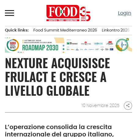
Passa
al
Login
contenuto
Quick links:
Food Summit Mediterraneo 2026
Linkontro 2026
F
Menu principale
NEXTURE ACQUISISCE
FRULACT E CRESCE A
LIVELLO GLOBALE
10 Novembre 2025
share
L’operazione consolida la crescita
internazionale del gruppo italiano,