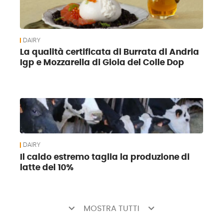
DAIRY
La qualità certificata di Burrata di Andria
Igp e Mozzarella di Gioia del Colle Dop
DAIRY
Il caldo estremo taglia la produzione di
latte del 10%
keyboard_arrow_down
keyboard_arrow_down
MOSTRA TUTTI