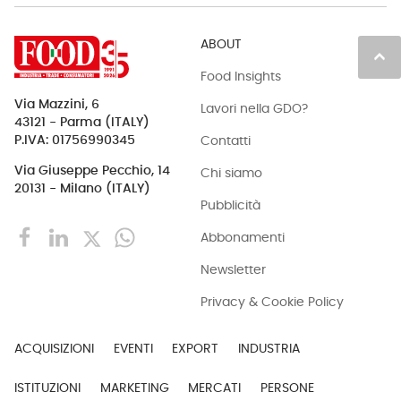
ABOUT
keyboard_arrow_up
Food Insights
Via Mazzini, 6
Lavori nella GDO?
43121 - Parma (ITALY)
Contatti
P.IVA: 01756990345
Via Giuseppe Pecchio, 14
Chi siamo
20131 - Milano (ITALY)
Pubblicità
Abbonamenti
Newsletter
Privacy & Cookie Policy
ACQUISIZIONI
EVENTI
EXPORT
INDUSTRIA
ISTITUZIONI
MARKETING
MERCATI
PERSONE