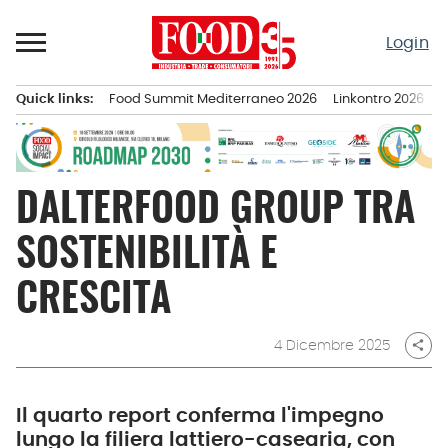
Passa
al
Login
contenuto
Quick links:
Food Summit Mediterraneo 2026
Linkontro 2026
F
Menu principale
DALTERFOOD GROUP TRA
SOSTENIBILITÀ E
CRESCITA
4 Dicembre 2025
share
Il quarto report conferma l'impegno
lungo la filiera lattiero-casearia, con