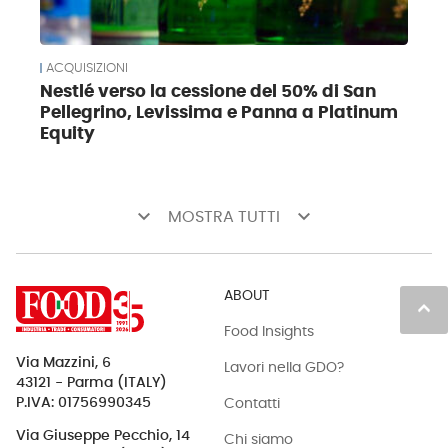
ACQUISIZIONI
Nestlé verso la cessione del 50% di San
Pellegrino, Levissima e Panna a Platinum
Equity
keyboard_arrow_down
keyboard_arrow_down
MOSTRA TUTTI
ABOUT
keyboard_arrow_up
Food Insights
Via Mazzini, 6
Lavori nella GDO?
43121 - Parma (ITALY)
Contatti
P.IVA: 01756990345
Via Giuseppe Pecchio, 14
Chi siamo