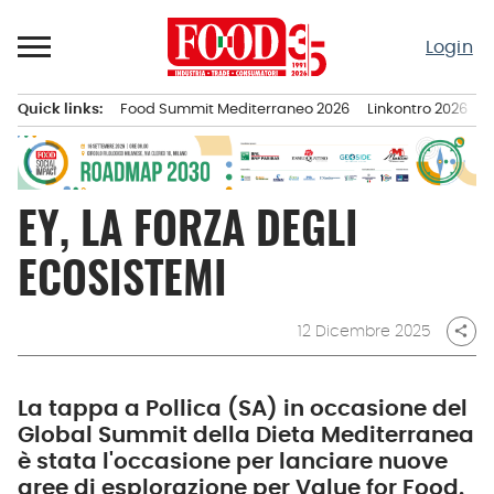
Passa
al
Login
contenuto
Quick links:
Food Summit Mediterraneo 2026
Linkontro 2026
F
Menu principale
EY, LA FORZA DEGLI
ECOSISTEMI
12 Dicembre 2025
share
La tappa a Pollica (SA) in occasione del
Global Summit della Dieta Mediterranea
è stata l'occasione per lanciare nuove
aree di esplorazione per Value for Food.