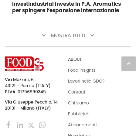
Investindustrial investe in P.A. Aromatics
per spingere l’espansione internazionale
keyboard_arrow_down
keyboard_arrow_down
MOSTRA TUTTI
ABOUT
keyboard_arrow_up
Food Insights
Via Mazzini, 6
Lavori nella GDO?
43121 - Parma (ITALY)
Contatti
P.IVA: 01756990345
Via Giuseppe Pecchio, 14
Chi siamo
20131 - Milano (ITALY)
Pubblicità
Abbonamenti
Newsletter