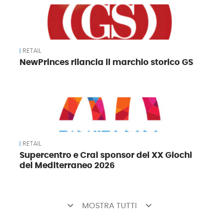
RETAIL
NewPrinces rilancia il marchio storico GS
RETAIL
Supercentro e Crai sponsor dei XX Giochi
del Mediterraneo 2026
keyboard_arrow_down
keyboard_arrow_down
MOSTRA TUTTI