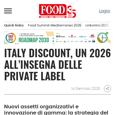
Passa
al
Login
contenuto
Quick links:
Food Summit Mediterraneo 2026
Linkontro 2026
F
Menu principale
ITALY DISCOUNT, UN 2026
ALL’INSEGNA DELLE
PRIVATE LABEL
14 Gennaio 2026
share
Nuovi assetti organizzativi e
innovazione di gamma: la strategia del