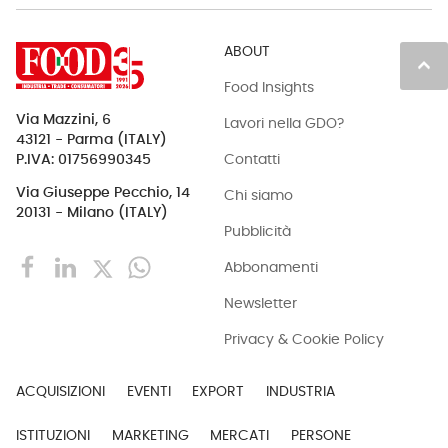
ABOUT
keyboard_arrow_up
Food Insights
Via Mazzini, 6
Lavori nella GDO?
43121 - Parma (ITALY)
Contatti
P.IVA: 01756990345
Via Giuseppe Pecchio, 14
Chi siamo
20131 - Milano (ITALY)
Pubblicità
Abbonamenti
Newsletter
Privacy & Cookie Policy
ACQUISIZIONI
EVENTI
EXPORT
INDUSTRIA
ISTITUZIONI
MARKETING
MERCATI
PERSONE