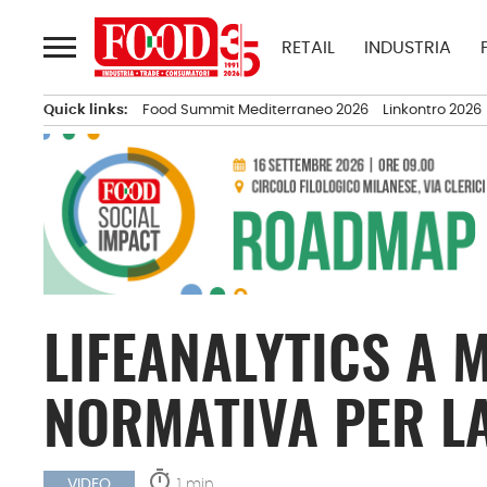
Passa
al
RETAIL
INDUSTRIA
contenuto
Quick links:
Food Summit Mediterraneo 2026
Linkontro 2026
LIFEANALYTICS A 
NORMATIVA PER LA
timer
1 min.
VIDEO