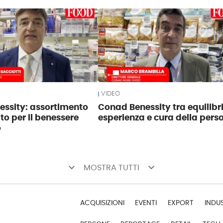
VIDEO
ssity: assortimento
Conad Benessity tra equilibri
to per il benessere
esperienza e cura della pers
o
keyboard_arrow_down
keyboard_arrow_down
MOSTRA TUTTI
ACQUISIZIONI
EVENTI
EXPORT
INDU