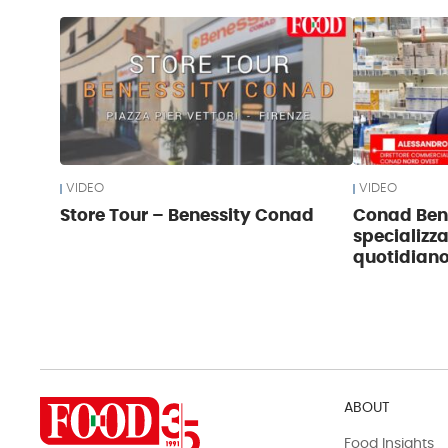
VIDEO
VIDEO
Store Tour – Benessity Conad
Conad Bene
specializza
quotidian
ABOUT
Food Insights