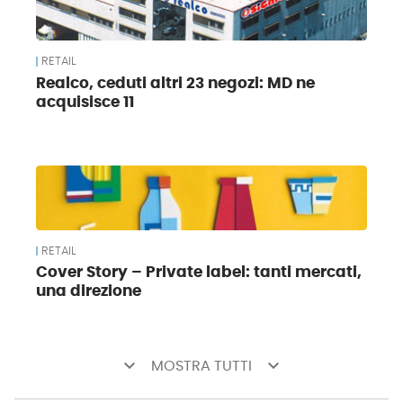
RETAIL
Realco, ceduti altri 23 negozi: MD ne
acquisisce 11
RETAIL
Cover Story – Private label: tanti mercati,
una direzione
keyboard_arrow_down
keyboard_arrow_down
MOSTRA TUTTI