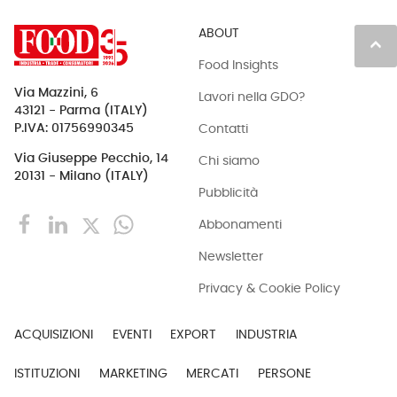
ABOUT
keyboard_arrow_up
Food Insights
Via Mazzini, 6
Lavori nella GDO?
43121 - Parma (ITALY)
Contatti
P.IVA: 01756990345
Via Giuseppe Pecchio, 14
Chi siamo
20131 - Milano (ITALY)
Pubblicità
Abbonamenti
Newsletter
Privacy & Cookie Policy
ACQUISIZIONI
EVENTI
EXPORT
INDUSTRIA
ISTITUZIONI
MARKETING
MERCATI
PERSONE