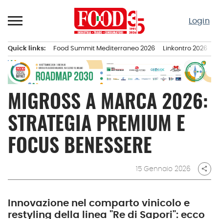
Passa
al
Login
contenuto
Quick links:
Food Summit Mediterraneo 2026
Linkontro 2026
F
Menu principale
MIGROSS A MARCA 2026:
STRATEGIA PREMIUM E
FOCUS BENESSERE
15 Gennaio 2026
share
Innovazione nel comparto vinicolo e
restyling della linea "Re di Sapori": ecco