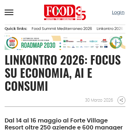
Passa
al
Login
contenuto
Quick links:
Food Summit Mediterraneo 2026
Linkontro 2026
F
Menu principale
LINKONTRO 2026: FOCUS
SU ECONOMIA, AI E
CONSUMI
30 Marzo 2026
share
Dal 14 al 16 maggio al Forte Village
Resort oltre 250 aziende e 600 manager