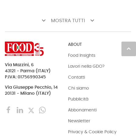
keyboard_arrow_down
keyboard_arrow_down
MOSTRA TUTTI
ABOUT
keyboard_arrow_up
Food Insights
Via Mazzini, 6
Lavori nella GDO?
43121 - Parma (ITALY)
Contatti
P.IVA: 01756990345
Via Giuseppe Pecchio, 14
Chi siamo
20131 - Milano (ITALY)
Pubblicità
Abbonamenti
Newsletter
Privacy & Cookie Policy