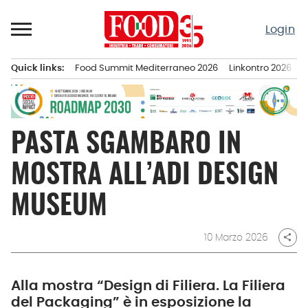
Passa
al
Login
contenuto
Quick links:
Food Summit Mediterraneo 2026
Linkontro 2026
F
Menu principale
PASTA SGAMBARO IN
MOSTRA ALL’ADI DESIGN
MUSEUM
10 Marzo 2026
share
Alla mostra “Design di Filiera. La Filiera
del Packaging” è in esposizione la