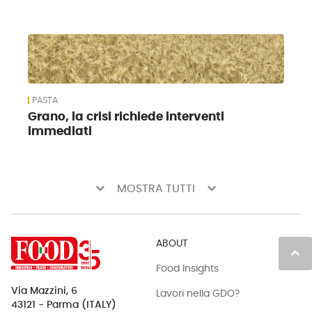
PASTA
Grano, la crisi richiede interventi
immediati
keyboard_arrow_down
keyboard_arrow_down
MOSTRA TUTTI
ABOUT
keyboard_arrow_up
Food Insights
Via Mazzini, 6
Lavori nella GDO?
43121 - Parma (ITALY)