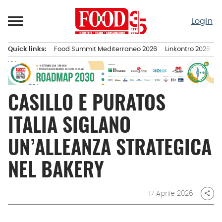
Passa
al
Login
contenuto
Quick links:
Food Summit Mediterraneo 2026
Linkontro 2026
F
Menu principale
CASILLO E PURATOS
ITALIA SIGLANO
UN’ALLEANZA STRATEGICA
NEL BAKERY
17 Aprile 2026
share