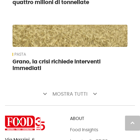
quattro milioni di tonnellate
PASTA
Grano, la crisi richiede interventi
immediati
keyboard_arrow_down
keyboard_arrow_down
MOSTRA TUTTI
ABOUT
keyboard_arrow_up
Food Insights
Via Mazzini, 6