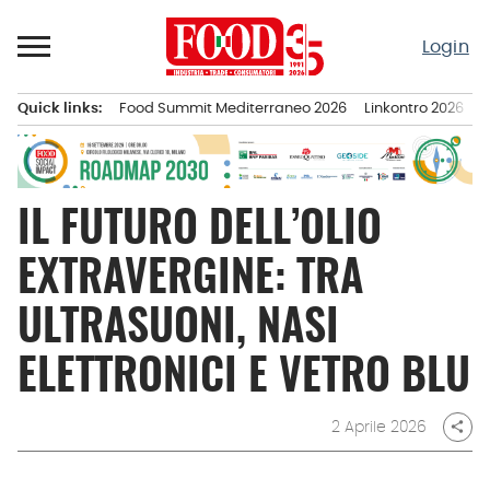
Passa
al
Login
contenuto
Quick links:
Food Summit Mediterraneo 2026
Linkontro 2026
F
Menu principale
IL FUTURO DELL’OLIO
EXTRAVERGINE: TRA
ULTRASUONI, NASI
ELETTRONICI E VETRO BLU
2 Aprile 2026
share