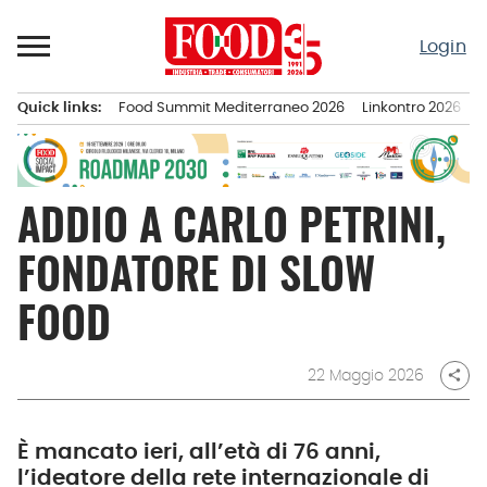
Passa
al
Login
contenuto
Quick links:
Food Summit Mediterraneo 2026
Linkontro 2026
F
Menu principale
ADDIO A CARLO PETRINI,
FONDATORE DI SLOW
FOOD
22 Maggio 2026
share
È mancato ieri, all’età di 76 anni,
l’ideatore della rete internazionale di