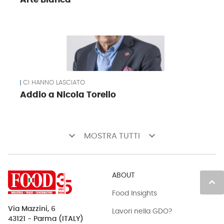
Arte Bianca
CI HANNO LASCIATO
Addio a Nicola Torello
keyboard_arrow_down
keyboard_arrow_down
MOSTRA TUTTI
ABOUT
keyboard_arrow_up
Food Insights
Via Mazzini, 6
Lavori nella GDO?
43121 - Parma (ITALY)