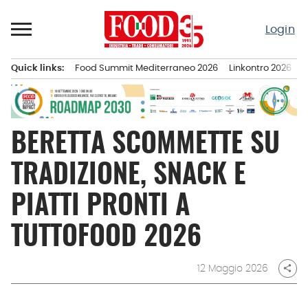
Passa
al
Login
contenuto
Quick links:
Food Summit Mediterraneo 2026
Linkontro 2026
F
Menu principale
BERETTA SCOMMETTE SU
TRADIZIONE, SNACK E
PIATTI PRONTI A
TUTTOFOOD 2026
12 Maggio 2026
share