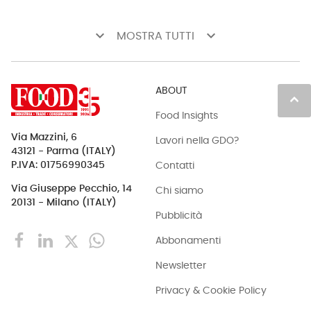
keyboard_arrow_down
keyboard_arrow_down
MOSTRA TUTTI
ABOUT
keyboard_arrow_up
Food Insights
Via Mazzini, 6
Lavori nella GDO?
43121 - Parma (ITALY)
Contatti
P.IVA: 01756990345
Via Giuseppe Pecchio, 14
Chi siamo
20131 - Milano (ITALY)
Pubblicità
Abbonamenti
Newsletter
Privacy & Cookie Policy