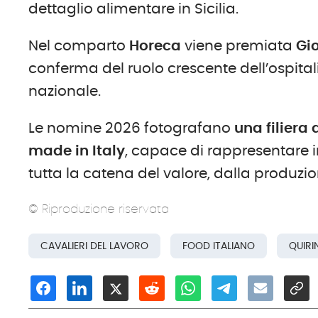
dettaglio alimentare in Sicilia.
Nel comparto
H
oreca
viene premiata
Gi
conferma del ruolo crescente dell’ospita
nazionale.
Le nomine 2026 fotografano
una filiera
m
ade in Italy
, capace di rappresentare i
tutta la catena del valore, dalla produzion
© Riproduzione riservata
CAVALIERI DEL LAVORO
FOOD ITALIANO
QUIRI