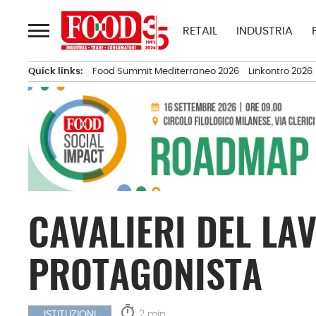
Passa
al
RETAIL
INDUSTRIA
contenuto
Quick links:
Food Summit Mediterraneo 2026
Linkontro 2026
CAVALIERI DEL LA
PROTAGONISTA
timer
2 min.
ISTITUZIONI