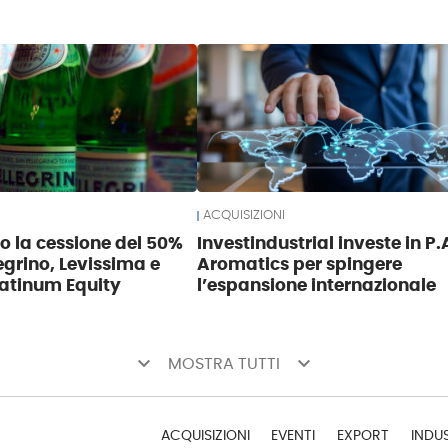
ACQUISIZIONI
so la cessione del 50%
Investindustrial investe in P.
egrino, Levissima e
Aromatics per spingere
atinum Equity
l’espansione internazionale
keyboard_arrow_down
keyboard_arrow_down
MOSTRA TUTTI
ACQUISIZIONI
EVENTI
EXPORT
INDU