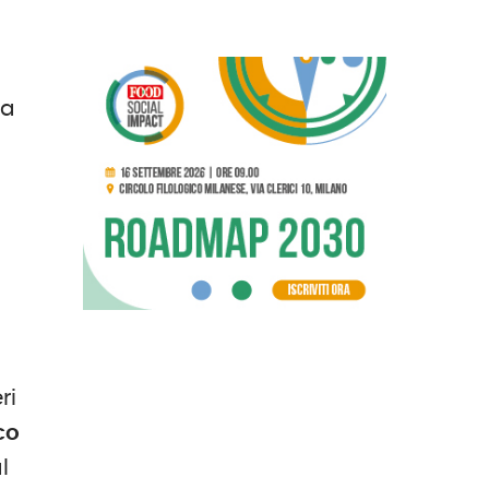
ia
ri
co
l