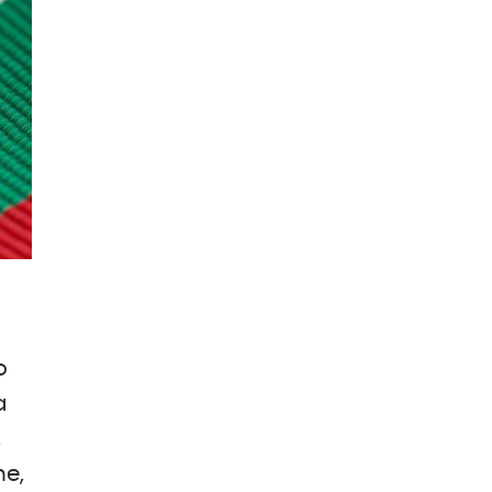
o
a
,
ne,