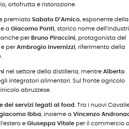
o, ortofrutta e ristorazione.
ne premiato
Sabato D’Amico
, esponente della
me a
Giacomo
Ponti
, storico nome dell’industr
 anche per
Bruno
Piraccini
, protagonista del
 e per
Ambrogio
Invernizzi
, riferimento della
.
ni
nel settore della distilleria, mentre
Alberto
li integratori alimentari. Sul fronte agricolo
ivinicolo abruzzese.
e dei servizi legati al food
. Tra i nuovi Cavalie
giacomo Ibba
, insieme a
Vincenzo
Androna
l’estero e
Giuseppa Vitale
per il commercio a