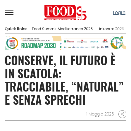
Passa
al
Login
contenuto
Quick links:
Food Summit Mediterraneo 2026
Linkontro 2026
F
Menu principale
CONSERVE, IL FUTURO È
IN SCATOLA:
TRACCIABILE, “NATURAL”
E SENZA SPRECHI
1 Maggio 2026
share