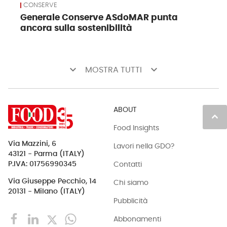
CONSERVE
Generale Conserve ASdoMAR punta
ancora sulla sostenibilità
keyboard_arrow_down
keyboard_arrow_down
MOSTRA TUTTI
ABOUT
keyboard_arrow_up
Food Insights
Via Mazzini, 6
Lavori nella GDO?
43121 - Parma (ITALY)
Contatti
P.IVA: 01756990345
Via Giuseppe Pecchio, 14
Chi siamo
20131 - Milano (ITALY)
Pubblicità
Abbonamenti