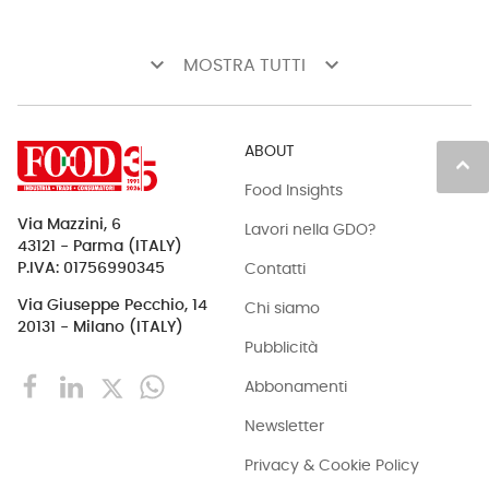
keyboard_arrow_down
keyboard_arrow_down
MOSTRA TUTTI
ABOUT
keyboard_arrow_up
Food Insights
Via Mazzini, 6
Lavori nella GDO?
43121 - Parma (ITALY)
Contatti
P.IVA: 01756990345
Via Giuseppe Pecchio, 14
Chi siamo
20131 - Milano (ITALY)
Pubblicità
Abbonamenti
Newsletter
Privacy & Cookie Policy