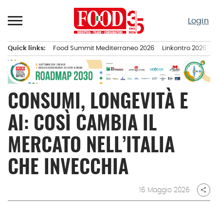
Passa
al
Login
contenuto
Quick links:
Food Summit Mediterraneo 2026
Linkontro 2026
F
Menu principale
CONSUMI, LONGEVITÀ E
AI: COSÌ CAMBIA IL
MERCATO NELL’ITALIA
CHE INVECCHIA
16 Maggio 2026
share