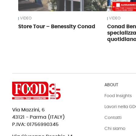
VIDEO
VIDEO
Store Tour – Benessity Conad
Conad Bene
specializza
quotidian
ABOUT
Food Insights
Lavori nella G
Via Mazzini, 6
43121 - Parma (ITALY)
Contatti
P.IVA: 01756990345
Chi siamo