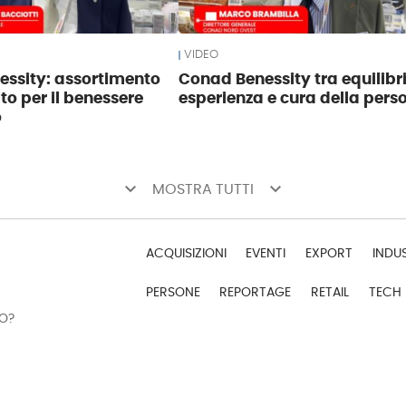
VIDEO
ssity: assortimento
Conad Benessity tra equilibri
to per il benessere
esperienza e cura della pers
o
keyboard_arrow_down
keyboard_arrow_down
MOSTRA TUTTI
ACQUISIZIONI
EVENTI
EXPORT
INDU
PERSONE
REPORTAGE
RETAIL
TECH
DO?