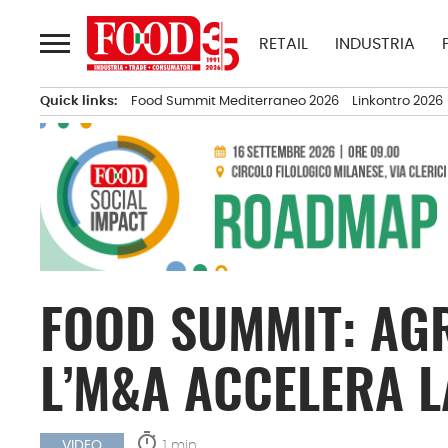
Passa
al
RETAIL
INDUSTRIA
contenuto
Quick links:
Food Summit Mediterraneo 2026
Linkontro 2026
FOOD SUMMIT: AGR
L’M&A ACCELERA L
timer
1 min.
VIDEO