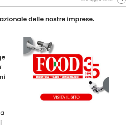
azionale delle nostre imprese.
ge
d
oni
la
i