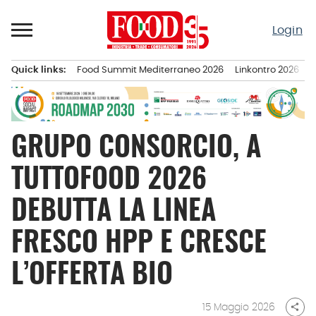
Passa
al
Login
contenuto
Quick links:
Food Summit Mediterraneo 2026
Linkontro 2026
F
Menu principale
GRUPO CONSORCIO, A
TUTTOFOOD 2026
DEBUTTA LA LINEA
FRESCO HPP E CRESCE
L’OFFERTA BIO
15 Maggio 2026
share