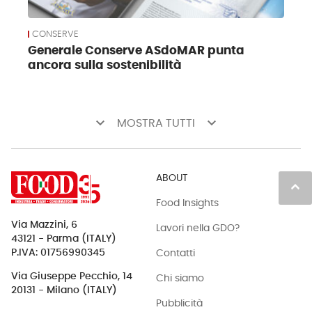
CONSERVE
Generale Conserve ASdoMAR punta
ancora sulla sostenibilità
keyboard_arrow_down
keyboard_arrow_down
MOSTRA TUTTI
ABOUT
keyboard_arrow_up
Food Insights
Via Mazzini, 6
Lavori nella GDO?
43121 - Parma (ITALY)
Contatti
P.IVA: 01756990345
Via Giuseppe Pecchio, 14
Chi siamo
20131 - Milano (ITALY)
Pubblicità