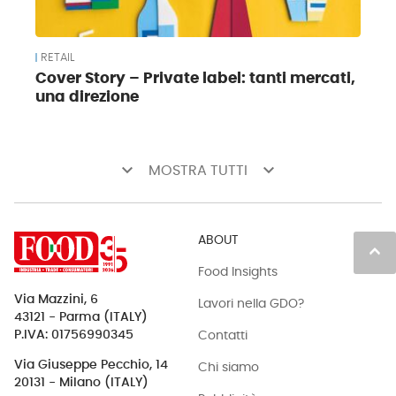
RETAIL
Cover Story – Private label: tanti mercati,
una direzione
keyboard_arrow_down
keyboard_arrow_down
MOSTRA TUTTI
ABOUT
keyboard_arrow_up
Food Insights
Via Mazzini, 6
Lavori nella GDO?
43121 - Parma (ITALY)
Contatti
P.IVA: 01756990345
Via Giuseppe Pecchio, 14
Chi siamo
20131 - Milano (ITALY)