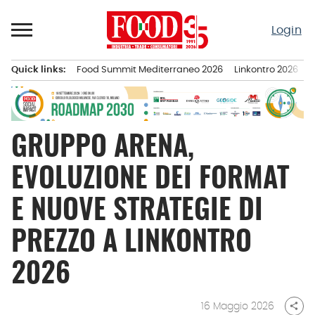
Passa
al
Login
contenuto
Quick links:
Food Summit Mediterraneo 2026
Linkontro 2026
F
Menu principale
GRUPPO ARENA,
EVOLUZIONE DEI FORMAT
E NUOVE STRATEGIE DI
PREZZO A LINKONTRO
2026
16 Maggio 2026
share