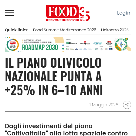
Passa
al
Login
contenuto
Quick links:
Food Summit Mediterraneo 2026
Linkontro 2026
F
Menu principale
IL PIANO OLIVICOLO
NAZIONALE PUNTA A
+25% IN 6–10 ANNI
1 Maggio 2026
share
Dagli investimenti del piano
"ColtivaItalia" alla lotta spaziale contro