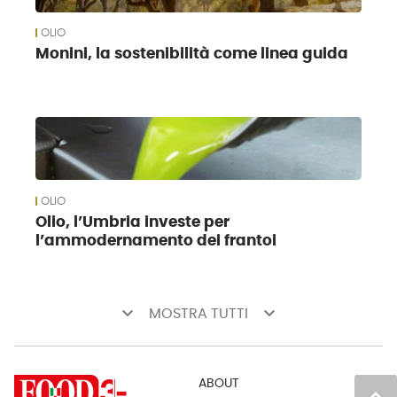
OLIO
Monini, la sostenibilità come linea guida
OLIO
Olio, l’Umbria investe per
l’ammodernamento dei frantoi
keyboard_arrow_down
keyboard_arrow_down
MOSTRA TUTTI
ABOUT
keyboard_arrow_up