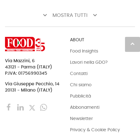
keyboard_arrow_down
keyboard_arrow_down
MOSTRA TUTTI
ABOUT
keyboard_arrow_up
Food Insights
Via Mazzini, 6
Lavori nella GDO?
43121 - Parma (ITALY)
Contatti
P.IVA: 01756990345
Via Giuseppe Pecchio, 14
Chi siamo
20131 - Milano (ITALY)
Pubblicità
Abbonamenti
Newsletter
Privacy & Cookie Policy