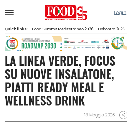
Passa
al
Login
contenuto
Quick links:
Food Summit Mediterraneo 2026
Linkontro 2026
F
Menu principale
LA LINEA VERDE, FOCUS
SU NUOVE INSALATONE,
PIATTI READY MEAL E
WELLNESS DRINK
18 Maggio 2026
share