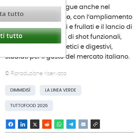
L’innovazione prosegue anche nel
ta tutto
beverage salutistico
, con l’ampliamento
della linea di estratti e frullati e il lancio di
i tutto
una nuova gamma di shot funzionali,
antiossidanti, energetici e digestivi,
studiati per il gusto del mercato italiano.
© Riproduzione riservata
DIMMIDISÌ
LA LINEA VERDE
TUTTOFOOD 2026