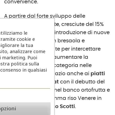
convenience.
A partire dal forte sviluppo delle
insalatone
arricchite
, cresciute del 15%
utilizziamo le
nell’ultimo anno, e l’introduzione di nuove
tramite cookie e
ricette premium con bresaola e
igliorare la tua
mazzancolle, pensate per intercettare
sito, analizzare come
di marketing. Puoi
target emergenti e aumentare la
stra politica sulla
penetrazione della categoria nelle
o consenso in qualsiasi
famiglie italiane. Spazio anche ai
piatti
freschi ready-to-eat
con il debutto del
riso alla cantonese nel banco ortofrutta e
al rilancio della gamma riso Venere in
partnership con Riso Scotti
.
opzioni