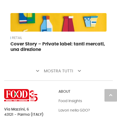
RETAIL
Cover Story – Private label: tanti mercati,
una direzione
keyboard_arrow_down
keyboard_arrow_down
MOSTRA TUTTI
ABOUT
keyboard_arrow_up
Food Insights
Via Mazzini, 6
Lavori nella GDO?
43121 - Parma (ITALY)