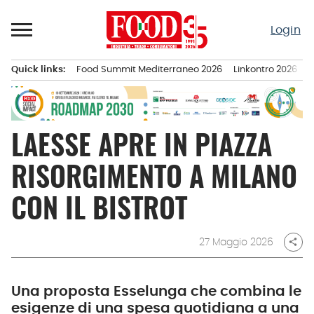
Passa
al
Login
contenuto
Quick links:
Food Summit Mediterraneo 2026
Linkontro 2026
F
Menu principale
LAESSE APRE IN PIAZZA
RISORGIMENTO A MILANO
CON IL BISTROT
27 Maggio 2026
share
Una proposta Esselunga che combina le
esigenze di una spesa quotidiana a una