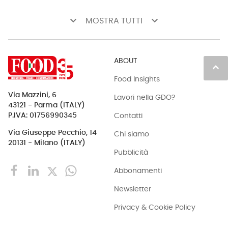
keyboard_arrow_down
keyboard_arrow_down
MOSTRA TUTTI
ABOUT
keyboard_arrow_up
Food Insights
Via Mazzini, 6
Lavori nella GDO?
43121 - Parma (ITALY)
Contatti
P.IVA: 01756990345
Via Giuseppe Pecchio, 14
Chi siamo
20131 - Milano (ITALY)
Pubblicità
Abbonamenti
Newsletter
Privacy & Cookie Policy