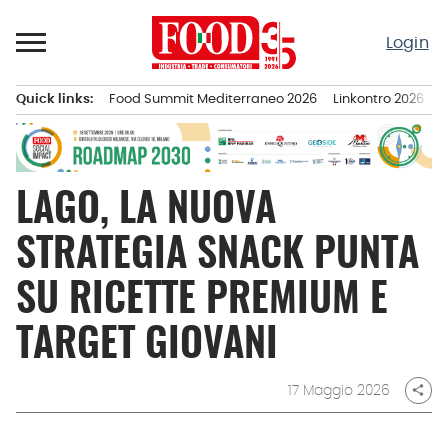
Passa
al
Login
contenuto
Quick links:
Food Summit Mediterraneo 2026
Linkontro 2026
F
Menu principale
LAGO, LA NUOVA
STRATEGIA SNACK PUNTA
SU RICETTE PREMIUM E
TARGET GIOVANI
17 Maggio 2026
share