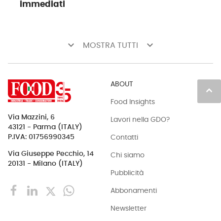
immediati
keyboard_arrow_down
keyboard_arrow_down
MOSTRA TUTTI
ABOUT
keyboard_arrow_up
Food Insights
Via Mazzini, 6
Lavori nella GDO?
43121 - Parma (ITALY)
Contatti
P.IVA: 01756990345
Via Giuseppe Pecchio, 14
Chi siamo
20131 - Milano (ITALY)
Pubblicità
Abbonamenti
Newsletter