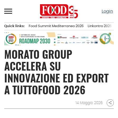
Passa
al
Login
contenuto
Quick links:
Food Summit Mediterraneo 2026
Linkontro 2026
F
Menu principale
MORATO GROUP
ACCELERA SU
INNOVAZIONE ED EXPORT
A TUTTOFOOD 2026
14 Maggio 2026
share