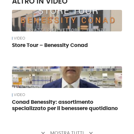
ALTRO IN VIDEO
VIDEO
Store Tour – Benessity Conad
VIDEO
Conad Benessity: assortimento
specializzato per il benessere quotidiano
keyboard_arrow_down
keyboard_arrow_down
MOSTRA TUTTI