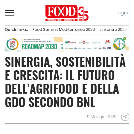
Passa
al
Login
contenuto
Quick links:
Food Summit Mediterraneo 2026
Linkontro 2026
F
Menu principale
SINERGIA, SOSTENIBILITÀ
E CRESCITA: IL FUTURO
DELL’AGRIFOOD E DELLA
GDO SECONDO BNL
5 Maggio 2026
share