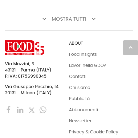
keyboard_arrow_down
keyboard_arrow_down
MOSTRA TUTTI
ABOUT
keyboard_arrow_up
Food Insights
Via Mazzini, 6
Lavori nella GDO?
43121 - Parma (ITALY)
Contatti
P.IVA: 01756990345
Via Giuseppe Pecchio, 14
Chi siamo
20131 - Milano (ITALY)
Pubblicità
Abbonamenti
Newsletter
Privacy & Cookie Policy