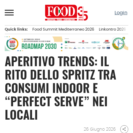
Passa
al
Login
contenuto
Quick links:
Food Summit Mediterraneo 2026
Linkontro 2026
F
Menu principale
APERITIVO TRENDS: IL
RITO DELLO SPRITZ TRA
CONSUMI INDOOR E
“PERFECT SERVE” NEI
LOCALI
26 Giugno 2026
share